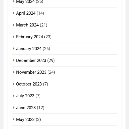
May 2024
(26)
April 2024
(14)
March 2024
(21)
February 2024
(23)
January 2024
(26)
December 2023
(29)
November 2023
(24)
October 2023
(7)
July 2023
(7)
June 2023
(12)
May 2023
(3)