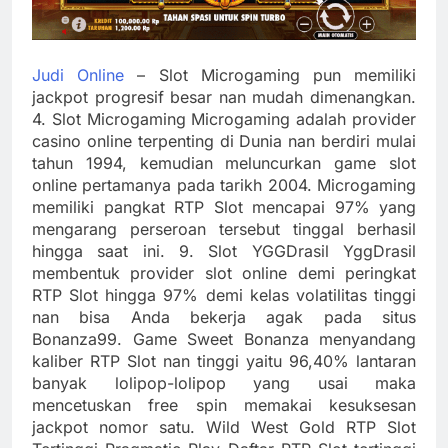
Judi Online
– Slot Microgaming pun memiliki
jackpot progresif besar nan mudah dimenangkan.
4. Slot Microgaming Microgaming adalah provider
casino online terpenting di Dunia nan berdiri mulai
tahun 1994, kemudian meluncurkan game slot
online pertamanya pada tarikh 2004. Microgaming
memiliki pangkat RTP Slot mencapai 97% yang
mengarang perseroan tersebut tinggal berhasil
hingga saat ini. 9. Slot YGGDrasil YggDrasil
membentuk provider slot online demi peringkat
RTP Slot hingga 97% demi kelas volatilitas tinggi
nan bisa Anda bekerja agak pada situs
Bonanza99. Game Sweet Bonanza menyandang
kaliber RTP Slot nan tinggi yaitu 96,40% lantaran
banyak lolipop-lolipop yang usai maka
mencetuskan free spin memakai kesuksesan
jackpot nomor satu. Wild West Gold RTP Slot