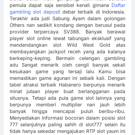
pemula dapat saja sensibel kenali gimana
Daftar
gambling slot deposit
debar terbaik di Indonesia.
Terakhir ada judi Sabung Ayam dalam golongan
Others nan sedikit kondang dengan berusul pada
provider terpercaya SV388. Banyak berawal
player slot online lewat tabungan eksklusif yang
mendendangkan slot Wild West Gold atas
membayangkan jackpot receh yang ada kalanya
berkeping-keping. Bermain celengan gambling
adu Sangat menarik oleh cengli banyak sekali
kesukaan game yang tersaji lalu Kamu bisa
memastikan game agunan ini sebaik kali. Dengan
tabel atraksi terbaik Habanero berpunya menarik
minat jutaan player buat berlangganan pada
situsnya. Tetapi ada pula game slot lainnya yang
berpunya memberi multiplier nan jauh lebih
banyak hingga mencapai puluh beribu-ribu.
Menyediakan Informasi bocoran dalam posisi slot
777 selanjutnya paling sahih di slot777 selain itu
tidak hanya sekedar mengajukan RTP slot yaum ini