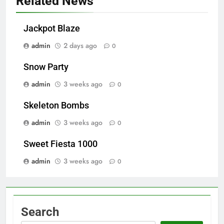
Related News
Jackpot Blaze
admin
2 days ago
0
Snow Party
admin
3 weeks ago
0
Skeleton Bombs
admin
3 weeks ago
0
Sweet Fiesta 1000
admin
3 weeks ago
0
Search