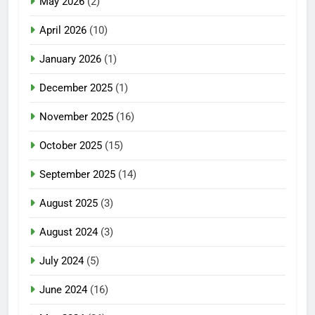
May 2026
(2)
April 2026
(10)
January 2026
(1)
December 2025
(1)
November 2025
(16)
October 2025
(15)
September 2025
(14)
August 2025
(3)
August 2024
(3)
July 2024
(5)
June 2024
(16)