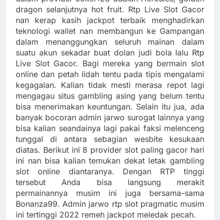
dragon selanjutnya hot fruit. Rtp Live Slot Gacor
nan kerap kasih jackpot terbaik menghadirkan
teknologi wallet nan membangun ke Gampangan
dalam menanggungkan seluruh mainan dalam
suatu akun sekadar buat dolan judi bola lalu Rtp
Live Slot Gacor. Bagi mereka yang bermain slot
online dan petah lidah tentu pada tipis mengalami
kegagalan. Kalian tidak mesti merasa repot lagi
mengagau situs gambling asing yang belum tentu
bisa menerimakan keuntungan. Selain itu jua, ada
banyak bocoran admin jarwo surogat lainnya yang
bisa kalian seandainya lagi pakai faksi melenceng
tunggal di antara sebagian wesbite kesukaan
diatas. Berikut ini 8 provider slot paling gacor hari
ini nan bisa kalian temukan dekat letak gambling
slot online diantaranya. Dengan RTP tinggi
tersebut Anda bisa langsung merakit
permainannya musim ini juga bersama-sama
Bonanza99. Admin jarwo rtp slot pragmatic musim
ini tertinggi 2022 remeh jackpot meledak pecah.