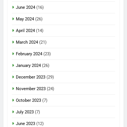
June 2024
(16)
May 2024
(26)
April 2024
(14)
March 2024
(21)
February 2024
(23)
January 2024
(26)
December 2023
(29)
November 2023
(24)
October 2023
(7)
July 2023
(7)
June 2023
(12)