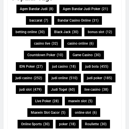
Agen Bandar Judi
(8)
Agen Bandar Judi Poker
(21)
baccarat
(7)
Bandar Casino Online
(31)
betting online
(30)
Black Jack
(30)
bonus slot
(12)
casino live
(32)
casino online
(6)
Countdown Poker
(10)
Game Casino
(30)
IDN Poker
(27)
jud casino
(18)
judi bola
(455)
judi casino
(252)
judi online
(510)
judi poker
(185)
judi slot
(479)
Judi Togel
(60)
live casino
(38)
Live Poker
(28)
maxwin slot
(5)
Maxwin Slot Gacor
(5)
online slot
(6)
Online Sports
(30)
poker
(18)
Roullette
(30)