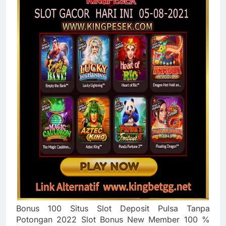
Bonus 100 Situs Slot Deposit Pulsa Tanpa
Potongan 2022 Slot Bonus New Member 100 %