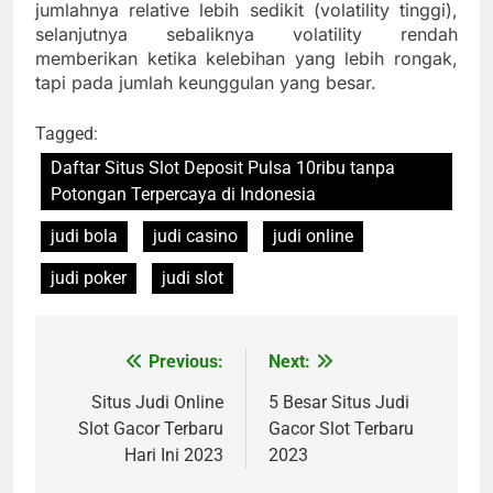
jumlahnya relative lebih sedikit (volatility tinggi),
selanjutnya sebaliknya volatility rendah
memberikan ketika kelebihan yang lebih rongak,
tapi pada jumlah keunggulan yang besar.
Tagged:
Daftar Situs Slot Deposit Pulsa 10ribu tanpa
Potongan Terpercaya di Indonesia
judi bola
judi casino
judi online
judi poker
judi slot
Previous:
Next:
Post
navigation
Situs Judi Online
5 Besar Situs Judi
Slot Gacor Terbaru
Gacor Slot Terbaru
Hari Ini 2023
2023