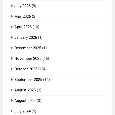
July 2026
(8)
May 2026
(2)
April 2026
(10)
January 2026
(1)
December 2025
(1)
November 2025
(16)
October 2025
(15)
September 2025
(14)
August 2025
(3)
August 2024
(3)
July 2024
(5)