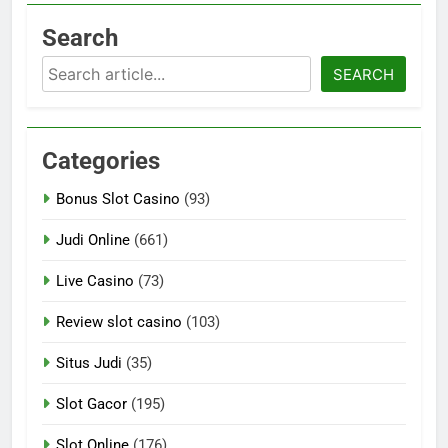
Search
Search
SEARCH
Categories
Bonus Slot Casino
(93)
Judi Online
(661)
Live Casino
(73)
Review slot casino
(103)
Situs Judi
(35)
Slot Gacor
(195)
Slot Online
(176)