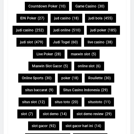
Countdown Poker
(10)
Game Casino
(30)
IDN Poker
(27)
jud casino
(18)
judi bola
(455)
judi casino
(252)
judi online
(510)
judi poker
(185)
judi slot
(479)
Judi Togel
(60)
live casino
(38)
Live Poker
(28)
maxwin slot
(5)
Maxwin Slot Gacor
(5)
online slot
(6)
Online Sports
(30)
poker
(18)
Roullette
(30)
situs baccarat
(9)
Situs Casino Indonesia
(29)
situs slot
(12)
situs toto
(20)
situstoto
(11)
slot
(7)
slot demo
(14)
slot demo review
(29)
slot gacor
(92)
slot gacor hari ini
(14)