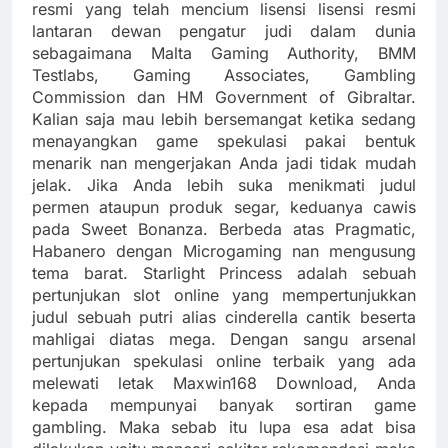
resmi yang telah mencium lisensi lisensi resmi
lantaran dewan pengatur judi dalam dunia
sebagaimana Malta Gaming Authority, BMM
Testlabs, Gaming Associates, Gambling
Commission dan HM Government of Gibraltar.
Kalian saja mau lebih bersemangat ketika sedang
menayangkan game spekulasi pakai bentuk
menarik nan mengerjakan Anda jadi tidak mudah
jelak. Jika Anda lebih suka menikmati judul
permen ataupun produk segar, keduanya cawis
pada Sweet Bonanza. Berbeda atas Pragmatic,
Habanero dengan Microgaming nan mengusung
tema barat. Starlight Princess adalah sebuah
pertunjukan slot online yang mempertunjukkan
judul sebuah putri alias cinderella cantik beserta
mahligai diatas mega. Dengan sangu arsenal
pertunjukan spekulasi online terbaik yang ada
melewati letak Maxwin168 Download, Anda
kepada mempunyai banyak sortiran game
gambling. Maka sebab itu lupa esa adat bisa