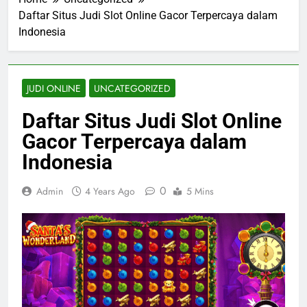
Daftar Situs Judi Slot Online Gacor Terpercaya dalam
Indonesia
JUDI ONLINE
UNCATEGORIZED
Daftar Situs Judi Slot Online
Gacor Terpercaya dalam
Indonesia
0
Admin
4 Years Ago
5 Mins