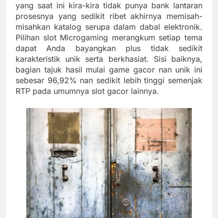
yang saat ini kira-kira tidak punya bank lantaran
prosesnya yang sedikit ribet akhirnya memisah-
misahkan katalog serupa dalam dabal elektronik.
Pilihan slot Microgaming merangkum setiap tema
dapat Anda bayangkan plus tidak sedikit
karakteristik unik serta berkhasiat. Sisi baiknya,
bagian tajuk hasil mulai game gacor nan unik ini
sebesar 96,92% nan sedikit lebih tinggi semenjak
RTP pada umumnya slot gacor lainnya.