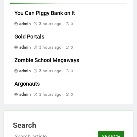
You Can Piggy Bank on It
admin
3 hours ago
0
Gold Portals
admin
3 hours ago
0
Zombie School Megaways
admin
3 hours ago
0
Argonauts
admin
3 hours ago
0
Search
Search
SEARCH