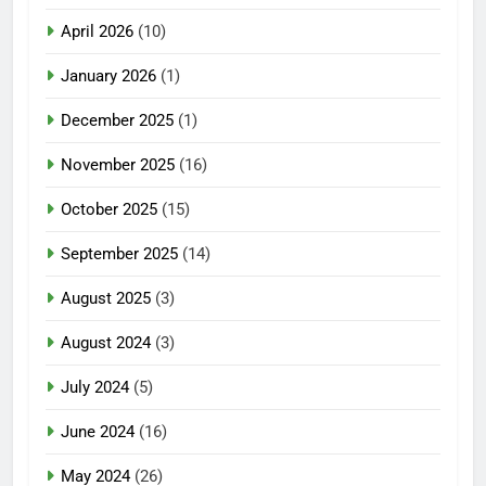
April 2026
(10)
January 2026
(1)
December 2025
(1)
November 2025
(16)
October 2025
(15)
September 2025
(14)
August 2025
(3)
August 2024
(3)
July 2024
(5)
June 2024
(16)
May 2024
(26)