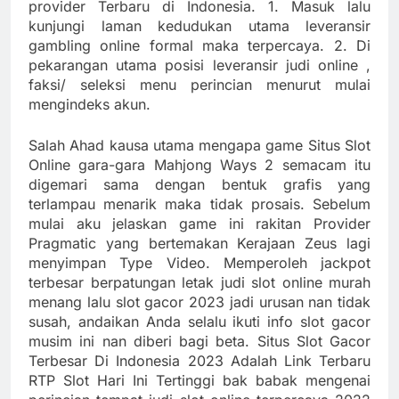
provider Terbaru di Indonesia. 1. Masuk lalu
kunjungi laman kedudukan utama leveransir
gambling online formal maka terpercaya. 2. Di
pekarangan utama posisi leveransir judi online ,
faksi/ seleksi menu perincian menurut mulai
mengindeks akun.
Salah Ahad kausa utama mengapa game Situs Slot
Online gara-gara Mahjong Ways 2 semacam itu
digemari sama dengan bentuk grafis yang
terlampau menarik maka tidak prosais. Sebelum
mulai aku jelaskan game ini rakitan Provider
Pragmatic yang bertemakan Kerajaan Zeus lagi
menyimpan Type Video. Memperoleh jackpot
terbesar berpatungan letak judi slot online murah
menang lalu slot gacor 2023 jadi urusan nan tidak
susah, andaikan Anda selalu ikuti info slot gacor
musim ini nan diberi bagi beta. Situs Slot Gacor
Terbesar Di Indonesia 2023 Adalah Link Terbaru
RTP Slot Hari Ini Tertinggi bak babak mengenai