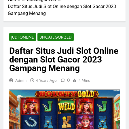
Daftar Situs Judi Slot Online dengan Slot Gacor 2023
Gampang Menang
JUDI ONLINE
UNCATEGORIZED
Daftar Situs Judi Slot Online
dengan Slot Gacor 2023
Gampang Menang
0
Admin
4 Years Ago
4 Mins