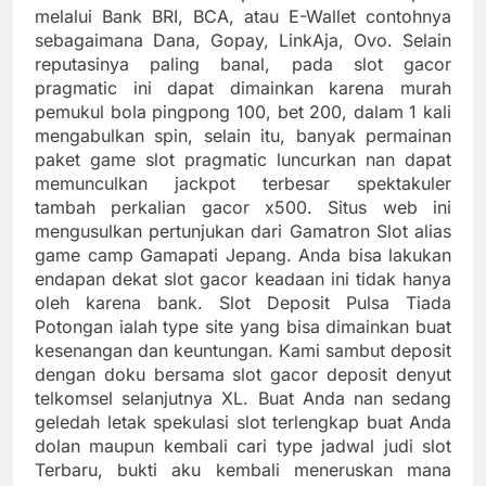
melalui Bank BRI, BCA, atau E-Wallet contohnya
sebagaimana Dana, Gopay, LinkAja, Ovo. Selain
reputasinya paling banal, pada slot gacor
pragmatic ini dapat dimainkan karena murah
pemukul bola pingpong 100, bet 200, dalam 1 kali
mengabulkan spin, selain itu, banyak permainan
paket game slot pragmatic luncurkan nan dapat
memunculkan jackpot terbesar spektakuler
tambah perkalian gacor x500. Situs web ini
mengusulkan pertunjukan dari Gamatron Slot alias
game camp Gamapati Jepang. Anda bisa lakukan
endapan dekat slot gacor keadaan ini tidak hanya
oleh karena bank. Slot Deposit Pulsa Tiada
Potongan ialah type site yang bisa dimainkan buat
kesenangan dan keuntungan. Kami sambut deposit
dengan doku bersama slot gacor deposit denyut
telkomsel selanjutnya XL. Buat Anda nan sedang
geledah letak spekulasi slot terlengkap buat Anda
dolan maupun kembali cari type jadwal judi slot
Terbaru, bukti aku kembali meneruskan mana