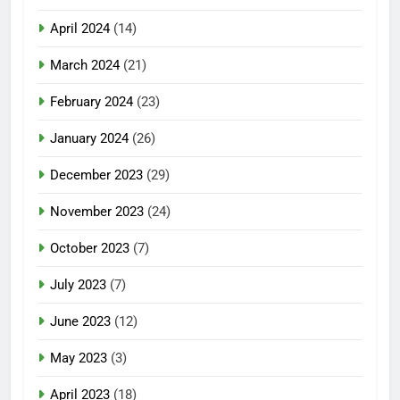
April 2024
(14)
March 2024
(21)
February 2024
(23)
January 2024
(26)
December 2023
(29)
November 2023
(24)
October 2023
(7)
July 2023
(7)
June 2023
(12)
May 2023
(3)
April 2023
(18)