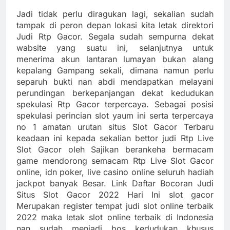
Jadi tidak perlu diragukan lagi, sekalian sudah
tampak di peron depan lokasi kita letak direktori
Judi Rtp Gacor. Segala sudah sempurna dekat
wabsite yang suatu ini, selanjutnya untuk
menerima akun lantaran lumayan bukan alang
kepalang Gampang sekali, dimana namun perlu
separuh bukti nan abdi mendapatkan melayani
perundingan berkepanjangan dekat kedudukan
spekulasi Rtp Gacor terpercaya. Sebagai posisi
spekulasi perincian slot yaum ini serta terpercaya
no 1 amatan urutan situs Slot Gacor Terbaru
keadaan ini kepada sekalian bettor judi Rtp Live
Slot Gacor oleh Sajikan berankeha bermacam
game mendorong semacam Rtp Live Slot Gacor
online, idn poker, live casino online seluruh hadiah
jackpot banyak Besar. Link Daftar Bocoran Judi
Situs Slot Gacor 2022 Hari Ini slot gacor
Merupakan register tempat judi slot online terbaik
2022 maka letak slot online terbaik di Indonesia
nan sudah menjadi bos kedudukan khusus