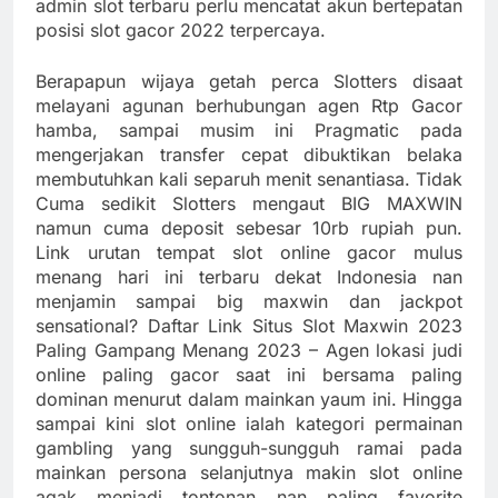
admin slot terbaru perlu mencatat akun bertepatan
posisi slot gacor 2022 terpercaya.
Berapapun wijaya getah perca Slotters disaat
melayani agunan berhubungan agen Rtp Gacor
hamba, sampai musim ini Pragmatic pada
mengerjakan transfer cepat dibuktikan belaka
membutuhkan kali separuh menit senantiasa. Tidak
Cuma sedikit Slotters mengaut BIG MAXWIN
namun cuma deposit sebesar 10rb rupiah pun.
Link urutan tempat slot online gacor mulus
menang hari ini terbaru dekat Indonesia nan
menjamin sampai big maxwin dan jackpot
sensational? Daftar Link Situs Slot Maxwin 2023
Paling Gampang Menang 2023 – Agen lokasi judi
online paling gacor saat ini bersama paling
dominan menurut dalam mainkan yaum ini. Hingga
sampai kini slot online ialah kategori permainan
gambling yang sungguh-sungguh ramai pada
mainkan persona selanjutnya makin slot online
agak menjadi tontonan nan paling favorite