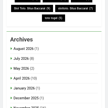
Slot Toto. Situs Baccarat
(9)
slottoto. Situs Baccarat
(7)
toto togel
(5)
Archives
August 2026
(1)
July 2026
(8)
May 2026
(2)
April 2026
(10)
January 2026
(1)
December 2025
(1)
November 2025
(16)