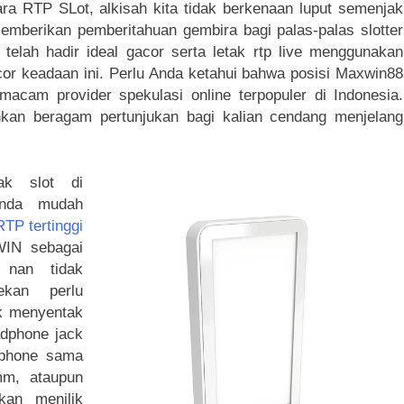
ara RTP SLot, alkisah kita tidak berkenaan luput semenjak
my PlayN Go
Jungle Quest
Snow Party
memberikan pemberitahuan gembira bagi palas-palas slotter
1 Year Ago
2 Weeks Ago
telah hadir ideal gacor serta letak rtp live menggunakan
Big Bass Football Bonanza
Luxor of Cleopatra
B
cor keadaan ini. Perlu Anda ketahui bahwa posisi Maxwin88
3 Weeks Ago
3 Weeks Ago
3
macam provider spekulasi online terpopuler di Indonesia.
Mystical Luck Hold And Win: Tema Mistis Modern TO
kan beragam pertunjukan bagi kalian cendang menjelang
3 Months Ago
Time Hold and Win: Sensasi Tema Natal Modern TOP 1
ak slot di
Anda mudah
RTP tertinggi
WIN sebagai
 nan tidak
ekan perlu
ak menyentak
adphone jack
dphone sama
m, ataupun
kan menilik