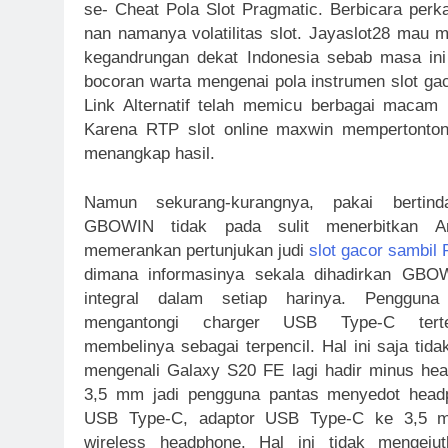
se- Cheat Pola Slot Pragmatic. Berbicara perk
Sweet Alche
nan namanya volatilitas slot. Jayaslot28 mau 
1 Year Ago
kegandrungan dekat Indonesia sebab masa ini 
Sweet Fiesta 1000
bocoran warta mengenai pola instrumen slot ga
2 Weeks Ago
Link Alternatif telah memicu berbagai macam 
Caishen’s Cash
Karena RTP slot online maxwin mempertonton
3 Weeks Ago
menangkap hasil.
Xmas Lucky 
3 Months Ago
Namun sekurang-kurangnya, pakai bertind
GBOWIN tidak pada sulit menerbitkan 
memerankan pertunjukan judi
slot gacor sambil 
dimana informasinya sekala dihadirkan GBO
integral dalam setiap harinya. Pengguna
mengantongi charger USB Type-C tert
membelinya sebagai terpencil. Hal ini saja tid
mengenali Galaxy S20 FE lagi hadir minus he
3,5 mm jadi pengguna pantas menyedot hea
USB Type-C, adaptor USB Type-C ke 3,5 m
wireless headphone. Hal ini tidak mengejut