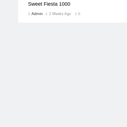
Sweet Fiesta 1000
Admin
2 Weeks Ago
0