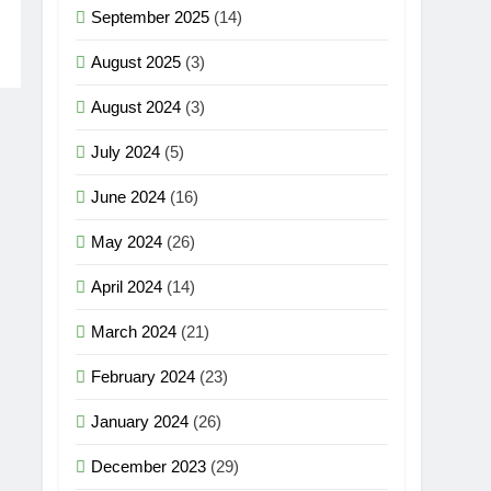
September 2025
(14)
August 2025
(3)
August 2024
(3)
July 2024
(5)
June 2024
(16)
May 2024
(26)
April 2024
(14)
March 2024
(21)
February 2024
(23)
January 2024
(26)
December 2023
(29)