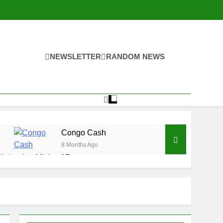
NEWSLETTER
RANDOM NEWS
Congo Cash
8 Months Ago
Might of Ra
9 Months Ago
y Toads
Chest of Caishen
nths Ago
9 Months Ago
 Godiva
Running Sushi
hs Ago
9 Months Ago