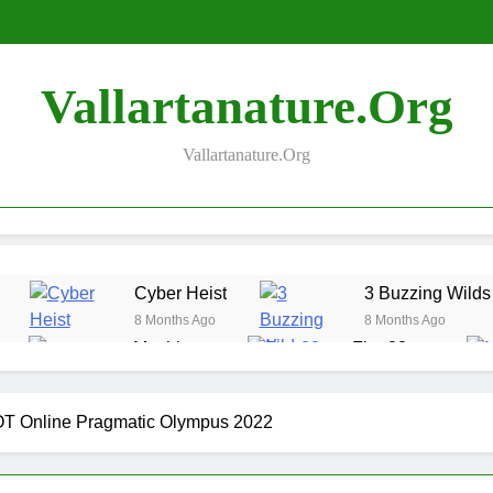
Vallartanature.org
Vallartanature.org
Cyber Heist
3 Buzzing Wilds
8 Months Ago
8 Months Ago
Mochimon
Fire 88
9 Months Ago
9 Months Ago
ner
Release the Kraken 2
Tin
 Online Pragmatic Olympus 2022
9 Months Ago
9 Mo
hes
Money Stacks Dice
Lady
9 Months Ago
9 Mont