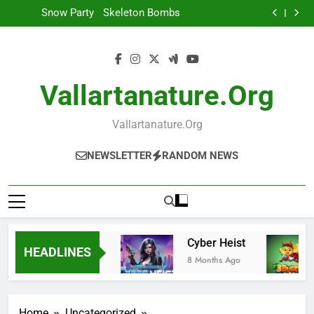
Sweet Fiesta
Jackpot Blaze
Skip
1000
Snow Party
Skeleton Bombs
to
Sweet Fiesta
1000
content
Vallartanature.org
Vallartanature.org
NEWSLETTER
RANDOM NEWS
Heroic Spins
Cyber Heist
HEADLINES
8 Months Ago
8 Months Ago
Home
Uncategorized