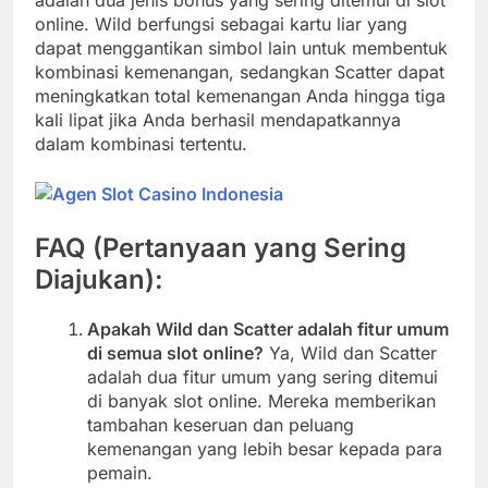
online. Wild berfungsi sebagai kartu liar yang
dapat menggantikan simbol lain untuk membentuk
kombinasi kemenangan, sedangkan Scatter dapat
meningkatkan total kemenangan Anda hingga tiga
kali lipat jika Anda berhasil mendapatkannya
dalam kombinasi tertentu.
FAQ (Pertanyaan yang Sering
Diajukan):
Apakah Wild dan Scatter adalah fitur umum
di semua slot online?
Ya, Wild dan Scatter
adalah dua fitur umum yang sering ditemui
di banyak slot online. Mereka memberikan
tambahan keseruan dan peluang
kemenangan yang lebih besar kepada para
pemain.