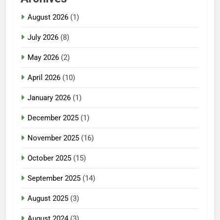
August 2026
(1)
July 2026
(8)
May 2026
(2)
April 2026
(10)
January 2026
(1)
December 2025
(1)
November 2025
(16)
October 2025
(15)
September 2025
(14)
August 2025
(3)
August 2024
(3)