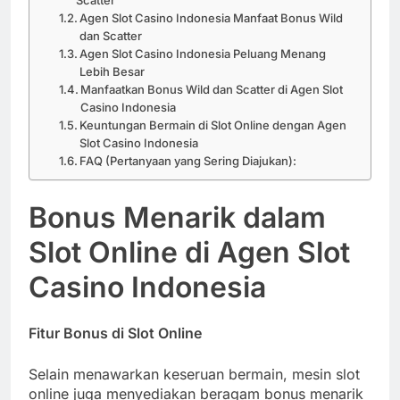
Scatter
Agen Slot Casino Indonesia Manfaat Bonus Wild
dan Scatter
Agen Slot Casino Indonesia Peluang Menang
Lebih Besar
Manfaatkan Bonus Wild dan Scatter di Agen Slot
Casino Indonesia
Keuntungan Bermain di Slot Online dengan Agen
Slot Casino Indonesia
FAQ (Pertanyaan yang Sering Diajukan):
Bonus Menarik dalam
Slot Online di Agen Slot
Casino Indonesia
Fitur Bonus di Slot Online
Selain menawarkan keseruan bermain, mesin slot
online juga menyediakan beragam bonus menarik