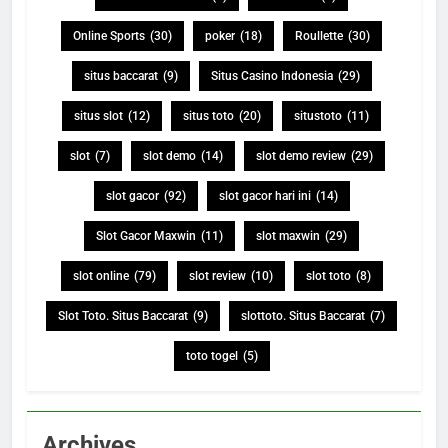
Online Sports
(30)
poker
(18)
Roullette
(30)
situs baccarat
(9)
Situs Casino Indonesia
(29)
situs slot
(12)
situs toto
(20)
situstoto
(11)
slot
(7)
slot demo
(14)
slot demo review
(29)
slot gacor
(92)
slot gacor hari ini
(14)
Slot Gacor Maxwin
(11)
slot maxwin
(29)
slot online
(79)
slot review
(10)
slot toto
(8)
Slot Toto. Situs Baccarat
(9)
slottoto. Situs Baccarat
(7)
toto togel
(5)
Archives