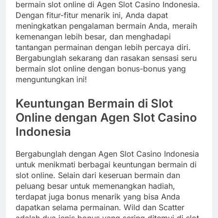
bermain slot online di Agen Slot Casino Indonesia.
Dengan fitur-fitur menarik ini, Anda dapat
meningkatkan pengalaman bermain Anda, meraih
kemenangan lebih besar, dan menghadapi
tantangan permainan dengan lebih percaya diri.
Bergabunglah sekarang dan rasakan sensasi seru
bermain slot online dengan bonus-bonus yang
menguntungkan ini!
Keuntungan Bermain di Slot
Online dengan Agen Slot Casino
Indonesia
Bergabunglah dengan Agen Slot Casino Indonesia
untuk menikmati berbagai keuntungan bermain di
slot online. Selain dari keseruan bermain dan
peluang besar untuk memenangkan hadiah,
terdapat juga bonus menarik yang bisa Anda
dapatkan selama permainan. Wild dan Scatter
adalah dua jenis bonus yang sering ditemui di slot