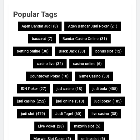
Popular Tags
Agen Bandar Judi
(8)
Agen Bandar Judi Poker
(21)
baccarat
(7)
Bandar Casino Online
(31)
betting online
(30)
Black Jack
(30)
bonus slot
(12)
casino live
(32)
casino online
(6)
Countdown Poker
(10)
Game Casino
(30)
IDN Poker
(27)
jud casino
(18)
judi bola
(455)
judi casino
(252)
judi online
(510)
judi poker
(185)
judi slot
(479)
Judi Togel
(60)
live casino
(38)
Live Poker
(28)
maxwin slot
(5)
Maxwin Slot Gacor
(5)
online slot
(6)