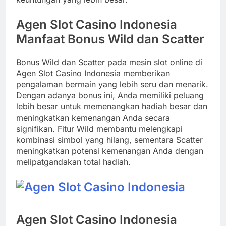
Agen Slot Casino Indonesia
Manfaat Bonus Wild dan Scatter
Bonus Wild dan Scatter pada mesin slot online di
Agen Slot Casino Indonesia memberikan
pengalaman bermain yang lebih seru dan menarik.
Dengan adanya bonus ini, Anda memiliki peluang
lebih besar untuk memenangkan hadiah besar dan
meningkatkan kemenangan Anda secara
signifikan. Fitur Wild membantu melengkapi
kombinasi simbol yang hilang, sementara Scatter
meningkatkan potensi kemenangan Anda dengan
melipatgandakan total hadiah.
Agen Slot Casino Indonesia