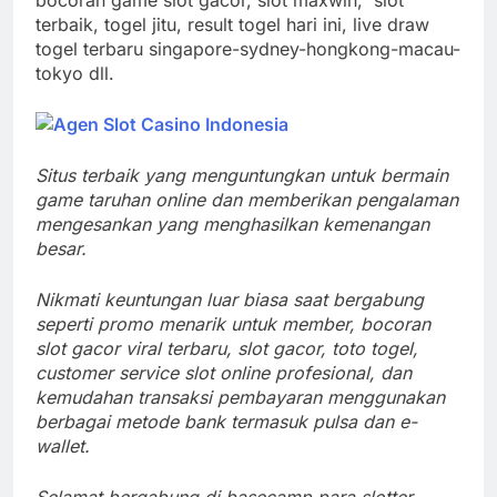
terbaik, togel jitu, result togel hari ini, live draw
togel terbaru singapore-sydney-hongkong-macau-
tokyo dll.
Situs terbaik yang menguntungkan untuk bermain
game taruhan online dan memberikan pengalaman
mengesankan yang menghasilkan kemenangan
besar.
Nikmati keuntungan luar biasa saat bergabung
seperti promo menarik untuk member, bocoran
slot gacor viral terbaru, slot gacor, toto togel,
customer service slot online profesional, dan
kemudahan transaksi pembayaran menggunakan
berbagai metode bank termasuk pulsa dan e-
wallet.
Selamat bergabung di basecamp para slotter