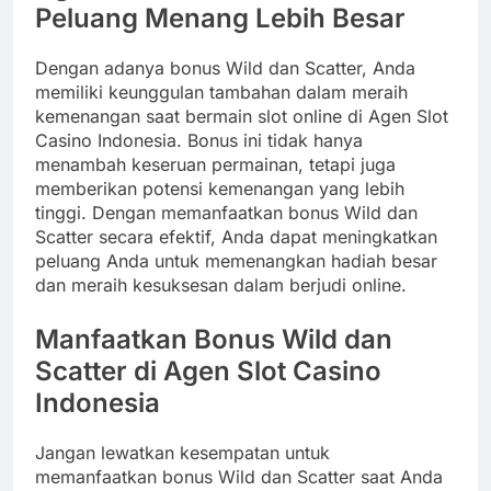
Peluang Menang Lebih Besar
Dengan adanya bonus Wild dan Scatter, Anda
memiliki keunggulan tambahan dalam meraih
kemenangan saat bermain slot online di Agen Slot
Casino Indonesia. Bonus ini tidak hanya
menambah keseruan permainan, tetapi juga
memberikan potensi kemenangan yang lebih
tinggi. Dengan memanfaatkan bonus Wild dan
Scatter secara efektif, Anda dapat meningkatkan
peluang Anda untuk memenangkan hadiah besar
dan meraih kesuksesan dalam berjudi online.
Manfaatkan Bonus Wild dan
Scatter di Agen Slot Casino
Indonesia
Jangan lewatkan kesempatan untuk
memanfaatkan bonus Wild dan Scatter saat Anda