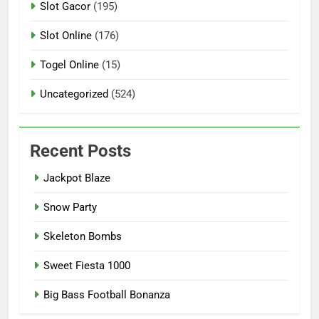
Slot Gacor
(195)
Slot Online
(176)
Togel Online
(15)
Uncategorized
(524)
Recent Posts
Jackpot Blaze
Snow Party
Skeleton Bombs
Sweet Fiesta 1000
Big Bass Football Bonanza