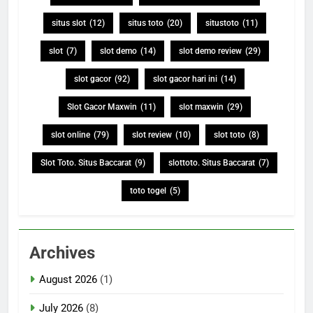
situs slot
(12)
situs toto
(20)
situstoto
(11)
slot
(7)
slot demo
(14)
slot demo review
(29)
slot gacor
(92)
slot gacor hari ini
(14)
Slot Gacor Maxwin
(11)
slot maxwin
(29)
slot online
(79)
slot review
(10)
slot toto
(8)
Slot Toto. Situs Baccarat
(9)
slottoto. Situs Baccarat
(7)
toto togel
(5)
Archives
August 2026
(1)
July 2026
(8)