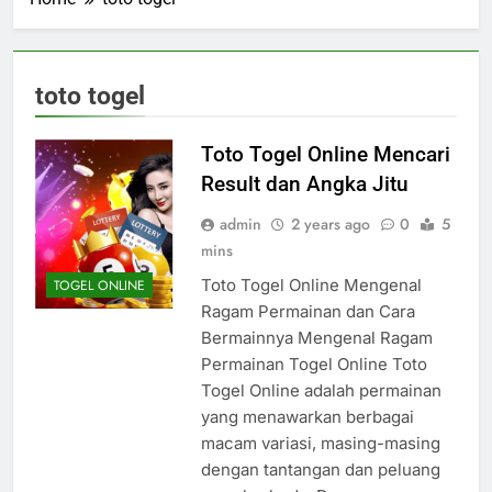
toto togel
Toto Togel Online Mencari
Result dan Angka Jitu
admin
2 years ago
0
5
mins
Toto Togel Online Mengenal
TOGEL ONLINE
Ragam Permainan dan Cara
Bermainnya Mengenal Ragam
Permainan Togel Online Toto
Togel Online adalah permainan
yang menawarkan berbagai
macam variasi, masing-masing
dengan tantangan dan peluang