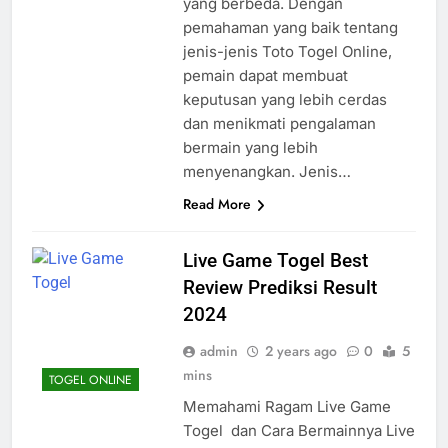
yang berbeda. Dengan
pemahaman yang baik tentang
jenis-jenis Toto Togel Online,
pemain dapat membuat
keputusan yang lebih cerdas
dan menikmati pengalaman
bermain yang lebih
menyenangkan. Jenis…
Read More
Live Game Togel Best
Review Prediksi Result
2024
admin
2 years ago
0
5
mins
TOGEL ONLINE
Memahami Ragam Live Game
Togel dan Cara Bermainnya Live