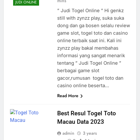
mins
JUDI ONLINE
” Judi Togel Online ” Hi genkz
still with zynzz play, suka suka
dong dan ga bosen selalu review
game slot, togel toto dan casino
online terbaik saat ini. Kali ini
zynzz play bakal membahas
informasi yang sangat menarik
tentang ” Judi Togel Online ”
berbagai game slot
gacor,rumusan togel toto dan
casino online beserta…
Read More
Best Resul Togel Toto
Macau Data 2023
admin
3 years